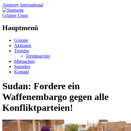
Amnesty
International
Gruppe Unna
Hauptmenü
Zum
Gruppe
Inhalt
Aktionen
springen
Termine
Terminarchiv
Mitmachen
Spenden
Kontakt
Sudan: Fordere ein
Waffenembargo gegen alle
Konfliktparteien!