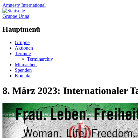
Amnesty
International
Gruppe Unna
Hauptmenü
Zum
Gruppe
Inhalt
Aktionen
springen
Termine
Terminarchiv
Mitmachen
Spenden
Kontakt
8. März 2023: Internationaler T