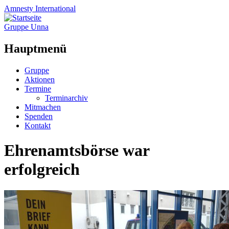
Amnesty
International
Gruppe Unna
Hauptmenü
Zum
Gruppe
Inhalt
Aktionen
springen
Termine
Terminarchiv
Mitmachen
Spenden
Kontakt
Ehrenamtsbörse war
erfolgreich