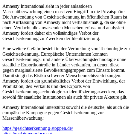
Amnesty International sieht in jeder anlasslosen
Massenüberwachung einen massiven Eingriff in die Privatsphäre.
Die Anwendung von Gesichtserkennung im öffentlichen Raum ist
nach Auffassung von Amnesty nicht verhältnismäßig, da sie ohne
einen Verdacht alle anwesenden Menschen erfasst und analysiert.
Amnesty fordert daher ein vollständiges Verbot der
Gesichtserkennung zu Zwecken der Identifizierung.
Eine weitere Gefahr besteht in der Verbreitung von Technologie zur
Gesichtserkennung. Europäische Unternehmen konnten
Gesichtserkennungs- und andere Überwachungstechnologie ohne
staatliche Exportkontrolle in Länder ­verkaufen, in denen diese
gegen mar­ginalisierte Bevölkerungsgruppen zum Einsatz kommt.
Damit steigt das Risiko schwerer Menschenrechtsverletzungen.
Amnesty fordert ein grundsätzliches ­Verbot der Entwicklung, der
Produktion, des Verkaufs und des Exports von
Gesichtserkennungstechnologie zu Iden­tifizierungszwecken, das
sowohl für ­staatliche Institutionen als auch für ­private Akteure gilt.
Amnesty International unterstützt sowohl die deutsche, als auch die
europäische Kampagne gegen Gesichtserkennung zur
Massenüberwachung:
https://gesichtserkennung-stoppen.de/
https://reclaimyourface.eu/