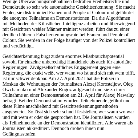
Wenige Überwachungsmaßnahmen bedrohen Freiheitsrechte und
Demokratie so sehr wie automatische Gesichtserkennung: Sie macht
Fehler, sie diskriminiert Frauen und People of Colour und gefährdet
die anonyme Teilnahme an Demonstrationen. Da die ­Algorithmen
mit Methoden der Künstlichen Intelligenz arbeiten und überwiegend
mit Gesichtern weißer Männer trainiert werden, führt das zu einer
deutlich höheren Falsch­erkennungsrate bei Frauen und People of
Colour. Sie werden in der Folge häufiger von der Polizei kontrolliert
und verdächtigt.
Gesichtserkennung birgt zudem enormes Missbrauchspotential –
sowohl für einzelne unberechtigt Handelnde als auch für autoritäre
Regierungen. Zivilgesellschaftliches Engagement gegen eine
Regierung, die exakt weiß, wer wann wo ist und sich mit wem trifft,
ist nur schwer denkbar. Am 27. April 2021 hat die Polizei in
Moskau die Wohnungen der Journalisten ­Alexej Korosteljow, Oleg
Owcharenko und Alexander Rogoz aufgesucht und sie zu ihrer
Teilnahme an einer Demons­tration am 21. April für Alexej Nawalny
befragt. Bei der Demonstration wurden Teilnehmende gefilmt und
diese Filme anschließend mit Gesichtserkennungsmethoden
ausgewertet. So lässt sich sehr schnell feststellen, wer wann wo war
und mit wem er oder sie gesprochen hat. Die Journalisten wurden
als Teilnehmende an der Demonstration identifiziert. Alle waren als
Journalisten akkreditiert. ­Dennoch drohen ihnen nun
Gefängnisstrafen.