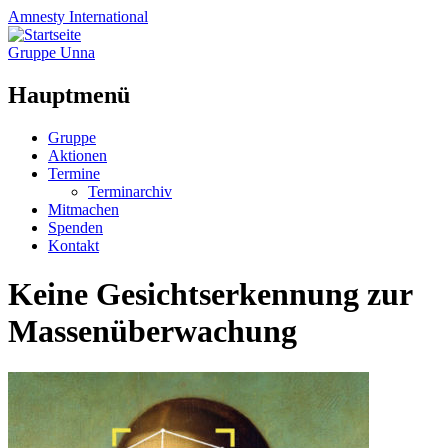
Amnesty
International
Gruppe Unna
Hauptmenü
Zum
Gruppe
Inhalt
Aktionen
springen
Termine
Terminarchiv
Mitmachen
Spenden
Kontakt
Keine Gesichtserkennung zur
Massenüberwachung