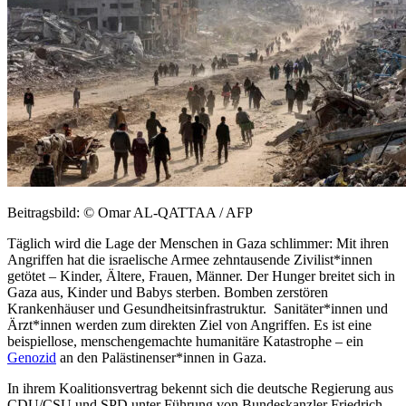
Beitragsbild: © Omar AL-QATTAA / AFP
Täglich wird die Lage der Menschen in Gaza schlimmer: Mit ihren
Angriffen hat die israelische Armee zehntausende Zivilist*innen
getötet – Kinder, Ältere, Frauen, Männer. Der Hunger breitet sich in
Gaza aus, Kinder und Babys sterben. Bomben zerstören
Krankenhäuser und Gesundheitsinfrastruktur. Sanitäter*innen und
Ärzt*innen werden zum direkten Ziel von Angriffen. Es ist eine
beispiellose, menschengemachte humanitäre Katastrophe – ein
Genozid
an den Palästinenser*innen in Gaza.
In ihrem Koalitionsvertrag bekennt sich die deutsche Regierung aus
CDU/CSU und SPD unter Führung von Bundeskanzler Friedrich