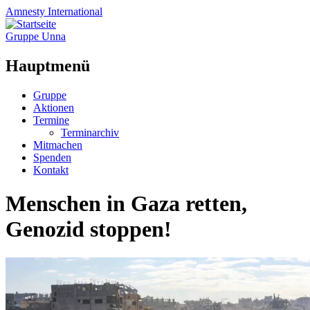
Amnesty
International
Gruppe Unna
Hauptmenü
Zum
Gruppe
Inhalt
Aktionen
springen
Termine
Terminarchiv
Mitmachen
Spenden
Kontakt
Menschen in Gaza retten,
Genozid stoppen!