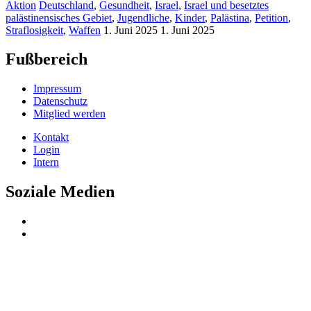
Aktion
Deutschland
,
Gesundheit
,
Israel
,
Israel und besetztes
palästinensisches Gebiet
,
Jugendliche
,
Kinder
,
Palästina
,
Petition
,
Straflosigkeit
,
Waffen
1. Juni 2025
1. Juni 2025
Fußbereich
Impressum
Datenschutz
Mitglied werden
Kontakt
Login
Intern
Soziale Medien